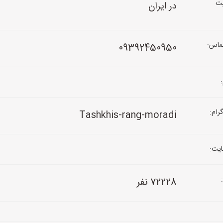
ت
در ایران
ماس:
09392450950
رام:
Tashkhis-rang-moradi
یت:
72228 نفر