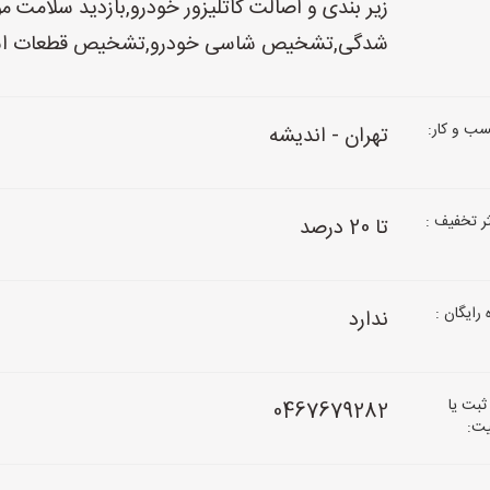
زیر بندی و اصالت کاتلیزور خودرو,بازدید سلام
شدگی,تشخیص شاسی خودرو,تشخیص قطعات ا
ب و کار:
تهران - اندیشه
 تخفیف :
تا 20 درصد
رایگان :
ندارد
ثبت یا
0467679282
یت: