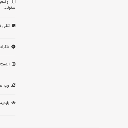
وضعی
سکونت:
تلفن ت
تلگرام:
اینستاگ
وب سا
بازدید: