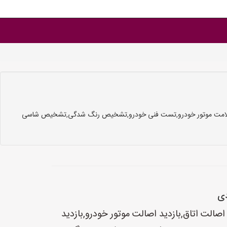
ازدید سلامت موتور خودرو,تست فنی خودرو,تشخیص رنگ شدگی,تشخیص شاسی
دی
لت اتاق,بازدید اصالت موتور خودرو,بازدید