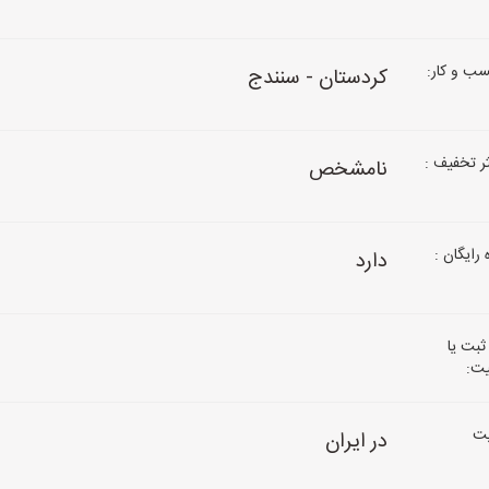
ب و کار:
کردستان - سنندج
 تخفیف :
نامشخص
رایگان :
دارد
ثبت یا
یت:
ت
در ایران