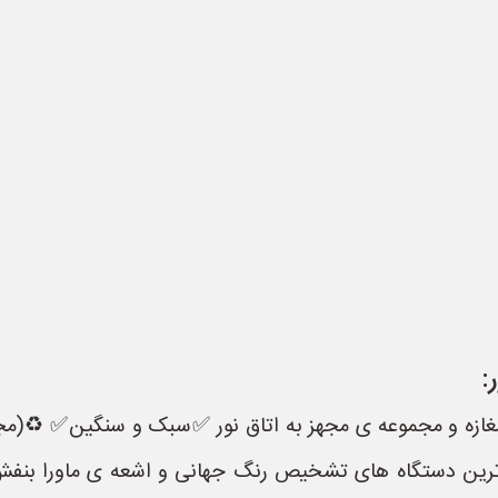
:
زه و مجموعه ی مجهز به اتاق نور ✅️سبک و سنگین✅️ ♻️(مج
 ترین دستگاه های تشخیص رنگ جهانی و اشعه ی ماورا بنف