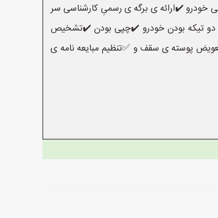
نی خودرو ✔️ارائه ی برگه ی رسمیِ کارشناسی سر
ص دو تیکه بودن خودرو ✔️چپی بودن ✔️تشخیص
یض پوسته ی سقف و ✅️تنظیم مبایعه نامه ی