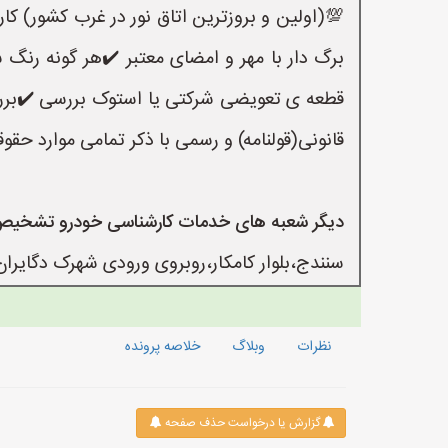
💯(اولین و بروزترین اتاق نور در غرب کشور) کا
برگ دار با مهر و امضای معتبر ✔️هر گونه ر
قطعه ی تعویضی شرکتی یا استوک بررسی ✔️بر
قانونی(قولنامه) و رسمی با ذکر تمامی موارد حقوق
دیگر شعبه های خدمات کارشناسی خودرو تشخیص
سنندج،بلوار کامکار،روبروی ورودی شهرک دگای
نظرات
وبلاگ
خلاصه پرونده
گزارش یا درخواست حذف صفحه