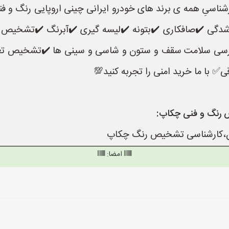
رشناسیِ همه ی برند های خودرو ایرانی چینی اروپایی رنگ و ف
نگ شدگی ✔️صافکاری ✔️بتونه ✔️لیسه گیری ✔️آبرنگ ✔️تشخی
رسی سلامت سقف و ستون و شاسی و سینی ها ✔️تشخیص تعو
ی✅️ با ما خرید امنی را تجربه کنید💯
 رنگ و فنی چکاپ:
ران،کارشناسی تشخیص رنگ چکاپ
امضا: