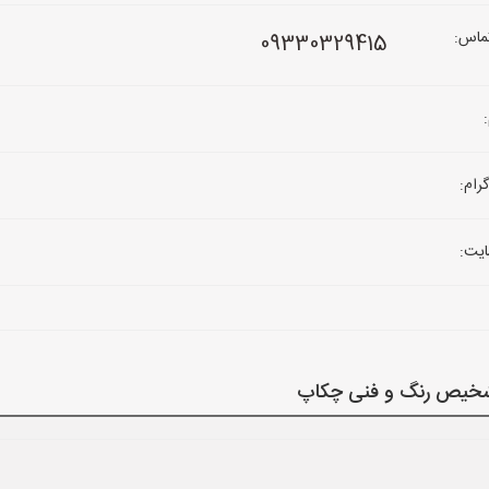
ماس:
09330329415
رام:
یت:
تشخیص رنگ و فنی چکاپ