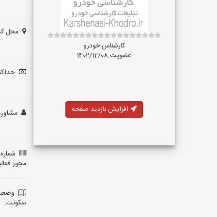
محل کس
کارشناس خودرو
عضویت:1402/12/08
حداکثر
افزایش بازدید صفحه
مشاوره 
شماره 
مجوز فعال
وضعی
سکونت: