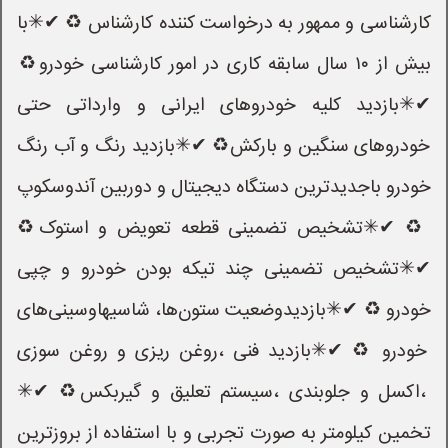
کارشناسی و ممهور به درخواست کننده کارشناس ♻️ ✔✳با
بیش از ۱۰ سال سابقه کاری در امور کارشناسی خودرو♻️
✔✳بازدید کلیه خودروهای ایرانی و وارداتی حتی
خودروهای سنگین و بارکش♻️ ✔✳بازدید رنگ و آب رنگ
خودرو باجدیدترین دستگاه دیجیتال و دوربین آندوسکوپ
♻️ ✔✳تشخیص تضمینی قطعه تعویض و استوک♻️
✔✳تشخیص تضمینی چند تیکه بودن خودرو و چپی
خودرو ♻️ ✔✳بازدیدوضعیت ستون‌ها، شاسیهاوسینی‌های
خودرو ♻️ ✔✳بازدید فنی ،روغن ریزی و روغن سوزی
،اکسل و جلوبندی ،سیستم تعلیق و گیربکس♻️ ✔✳
تخمین کیلومتر به صورت تجربی و با استفاده از بروزترین