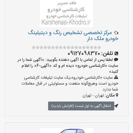
مرکز تخصصی تشخیص رنگ و دیتیلینگ
خودرو ملک دار
تلفن:
09127098370
لطفا پس از تماس با آگهی دهنده بگویید: «آگهی شما را در
سایت «کارشناسی خودرو» دیده ام و کد «آگهی-6» را اعلام
کنید»
سایت «کارشناسی خودرو»،یک سایت تبلیغات کارشناسی
خودرو است وهیچ‌گونه منفعت و مسئولیتی در قبال معاملات
شما ندارد.
مکان:
تهران - تهران
انتقال آگهی به اول لیست (افزایش بازدید)