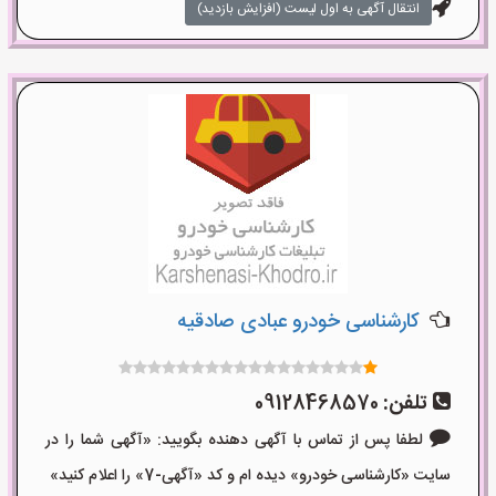
انتقال آگهی به اول لیست (افزایش بازدید)
کارشناسی خودرو عبادی صادقیه
تلفن:
09128468570
لطفا پس از تماس با آگهی دهنده بگویید: «آگهی شما را در
سایت «کارشناسی خودرو» دیده ام و کد «آگهی-7» را اعلام کنید»