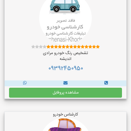
تشخیص رنگ خودرو مرادی
اندیشه
09392450950
مشاهده پروفایل
کارشناس خودرو