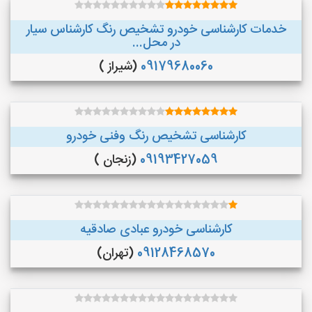
خدمات کارشناسی خودرو تشخیص رنگ کارشناس سیار
در محل...
09179680060
(شیراز )
کارشناسی تشخیص رنگ وفنی خودرو
09193427059
(زنجان )
کارشناسی خودرو عبادی صادقیه
09128468570
(تهران)