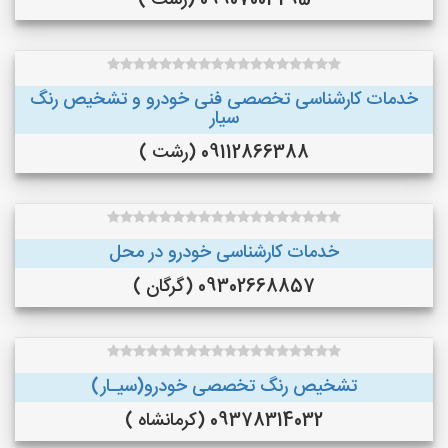
09907003295 (رشت )
خدمات کارشناسی تخصصی فنی خودرو و تشخیص رنگ
سیار
09112866388 (رشت )
خدمات کارشناسی خودرو در محل
09302668857 (گرگان )
تشخیص رنگ تخصصی خودرو(سیـار)
09378314032 (کرمانشاه )