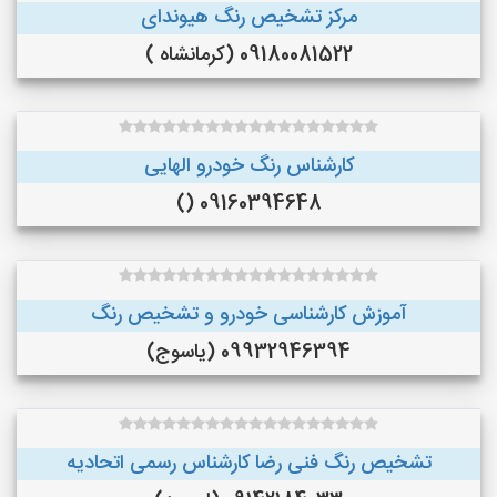
مرکز تشخیص رنگ هیوندای
09180081522 (کرمانشاه )
کارشناس رنگ خودرو الهایی
09160394648 ()
آموزش کارشناسی خودرو و تشخیص رنگ
09932946394 (یاسوج)
تشخیص رنگ فنی رضا کارشناس رسمی اتحادیه