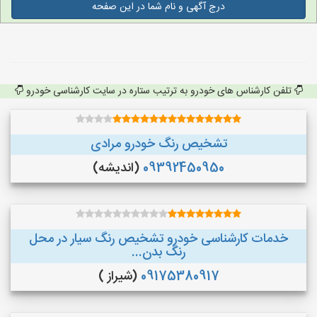
درج آگهی و نام شما در این صفحه
تلفن کارشناس های خودرو به ترتیب ستاره در سایت کارشناسی خودرو
تشخیص رنگ خودرو مرادی
09392450950
(اندیشه)
خدمات کارشناسی خودرو تشخیص رنگ سیار در محل
رنگ بدن...
09175380917
(شیراز )