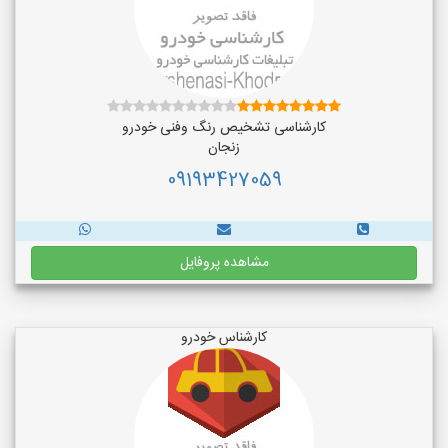
کارشناسی تشخیص رنگ وفنی خودرو
زنجان
09193427059
مشاهده پروفایل
کارشناس خودرو