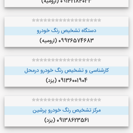
09142184033 (ارومیه)
دستگاه تشخیص رنگ خودرو
09926574683 (ارومیه)
کارشناسی و تشخیص رنگ خودرو درمحل
09136001904 (یزد)
مرکز تشخیص رنگ خودرو پرشین
09138623561 (یزد)