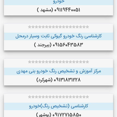
خودرو
09119440051 (مشهد )
کارشناسی رنگ خودرو گیوکی ثابت وسیار درمحل
09156043583 (بیرجند )
مرکز آموزش و تشخیص رنگ خودرو بنی مهدی
09131831228 (شهرکرد)
کارشناسی (تشخیص رنگ)خودرو
09172715850 (بوشهر)