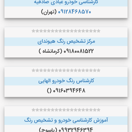
کارشناسی خودرو عبادی صادقیه
09128468570
(تهران)
مرکز تشخیص رنگ هیوندای
09180081522 (کرمانشاه )
کارشناس رنگ خودرو الهایی
09160394648 ()
آموزش کارشناسی خودرو و تشخیص رنگ
09932946394 (یاسوج)