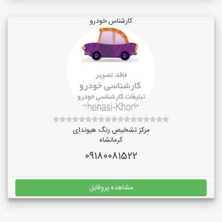
کارشناس خودرو
مرکز تشخیص رنگ هیوندای
کرمانشاه
09180081522
مشاهده پروفایل