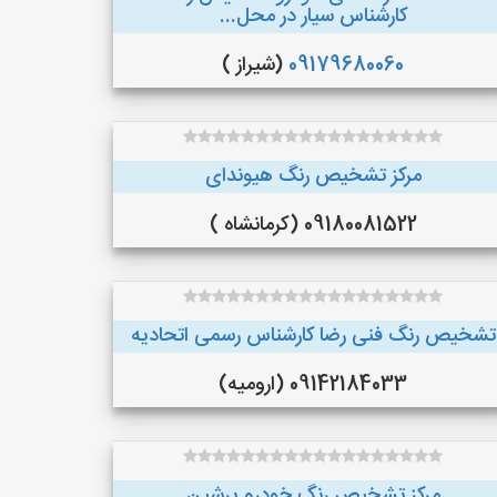
کارشناس سیار در محل...
09179680060
(شیراز )
مرکز تشخیص رنگ هیوندای
09180081522 (کرمانشاه )
تشخیص رنگ فنی رضا کارشناس رسمی اتحادیه
09142184033 (ارومیه)
مرکز تشخیص رنگ خودرو پرشین