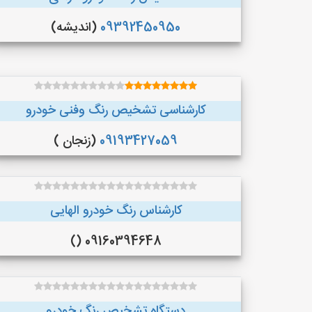
09392450950
(اندیشه)
کارشناسی تشخیص رنگ وفنی خودرو
09193427059
(زنجان )
کارشناس رنگ خودرو الهایی
09160394648 ()
دستگاه تشخیص رنگ خودرو