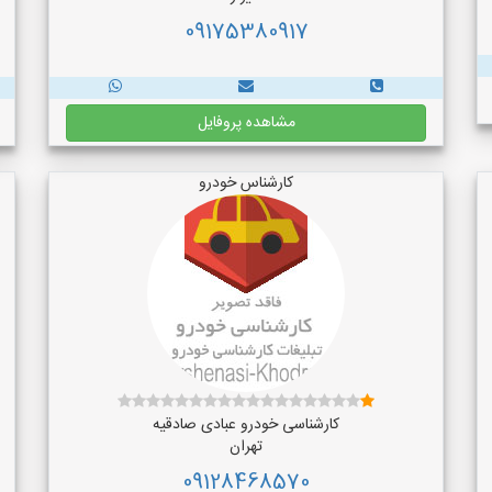
09175380917
مشاهده پروفایل
کارشناس خودرو
کارشناسی خودرو عبادی صادقیه
تهران
09128468570