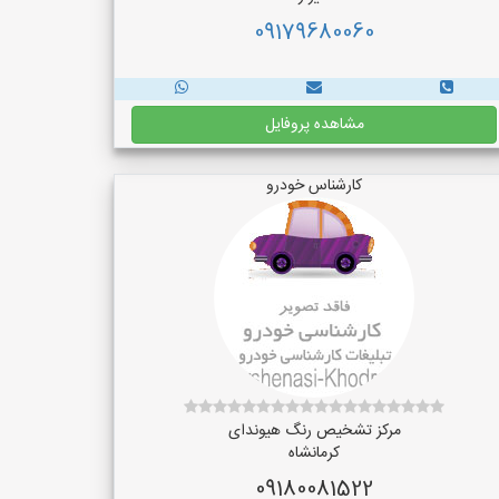
09179680060
مشاهده پروفایل
کارشناس خودرو
مرکز تشخیص رنگ هیوندای
کرمانشاه
09180081522