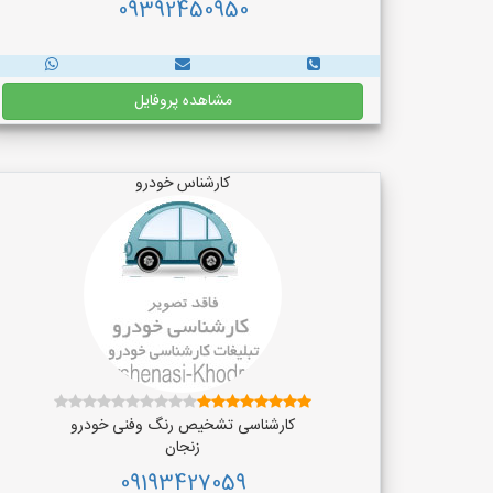
09392450950
مشاهده پروفایل
کارشناس خودرو
کارشناسی تشخیص رنگ وفنی خودرو
زنجان
09193427059