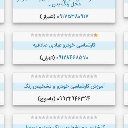
محل رنگ بدن...
09175380917
(شیراز )
کارشناسی خودرو عبادی صادقیه
09128468570
(تهران)
آموزش کارشناسی خودرو و تشخیص رنگ
09932946394 (یاسوج)
کارشناسی و تشخیص رنگ خودرو درمحل