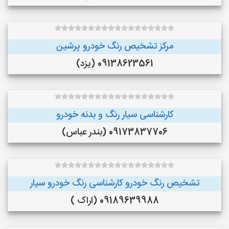
مرکز تشخیص رنگ خودرو پرشین
09138623561 (یزد)
کارشناسی سیار رنگ و بدنه خودرو
09173837706 (بندر عباس)
تشخیص رنگ خودرو کارشناسی رنگ خودرو سیار
09189639988 (اراک )