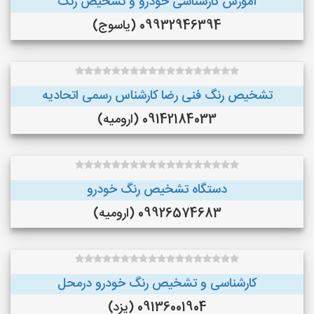
آموزش کارشناسی خودرو و تشخیص رنگ
09932946394 (یاسوج)
تشخیص رنگ فنی رضا کارشناس رسمی اتحادیه
09142184033 (ارومیه)
دستگاه تشخیص رنگ خودرو
09926574683 (ارومیه)
کارشناسی و تشخیص رنگ خودرو درمحل
09136001904 (یزد)