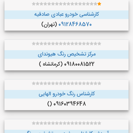
کارشناسی خودرو عبادی صادقیه
09128468570
(تهران)
مرکز تشخیص رنگ هیوندای
09180081522 (کرمانشاه )
کارشناس رنگ خودرو الهایی
09160394648 ()