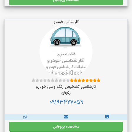
مشاهده پروفایل
کارشناس خودرو
کارشناسی تشخیص رنگ وفنی خودرو
زنجان
09193427059
مشاهده پروفایل