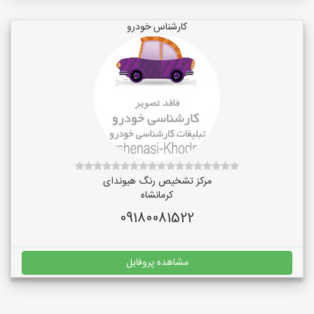
کارشناس خودرو
مرکز تشخیص رنگ هیوندای
کرمانشاه
09180081522
مشاهده پروفایل